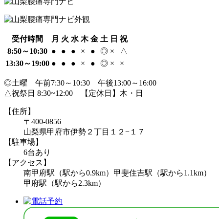
受付時間
月
火
水
木
金
土
日
祝
8:50～10:30
●
●
●
×
●
◎
×
△
13:30～19:00
●
●
●
×
●
◎
×
×
◎土曜 午前7:30～10:30 午後13:00～16:00
△祝祭日 8:30~12:00 【定休日】木・日
【住所】
〒400-0856
山梨県甲府市伊勢２丁目１２−１７
【駐車場】
6台あり
【アクセス】
南甲府駅（駅から0.9km）甲斐住吉駅（駅から1.1km）
甲府駅（駅から2.3km）