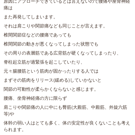
原因にアプローチできているとは言えないので腰痛や座骨神経
痛は
また再発してしまいます。
それは肩こりや関節痛なども同じことが言えます。
椎間関節症などの腰痛であっても
椎間関節の動きが悪くなってしまった状態でも
その周りの表層筋である広背筋が硬くなってしまったり、
脊柱起立筋が過緊張を起こしていたり、
元々腸腰筋という筋肉が固かったりする人では
まずその筋肉をリリース(緩める)していかないと
関節の可動性が柔らかくならないと感じます。
腰痛、坐骨神経痛の方に限らず
肩こりや関節痛の人に中にも臀筋(大殿筋、中殿筋、外旋六筋
等)や
体幹の弱い人はとても多く、体の安定性が良くないことも考え
られます。