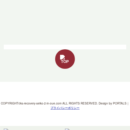
TOP
COPYRIGHT©ks-recovery-seiko-2-in-oue.com ALL RIGHTS RESERVED. Design by PORTALS
｜
プライバシーポリシー