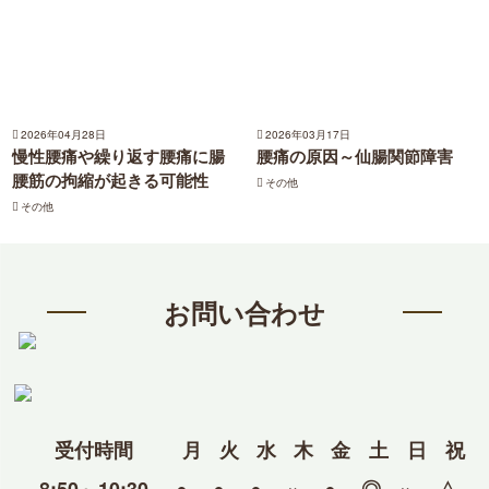
2026年04月28日
2026年03月17日
慢性腰痛や繰り返す腰痛に腸
腰痛の原因～仙腸関節障害
腰筋の拘縮が起きる可能性
その他
その他
お問い合わせ
受付時間
月
火
水
木
金
土
日
祝