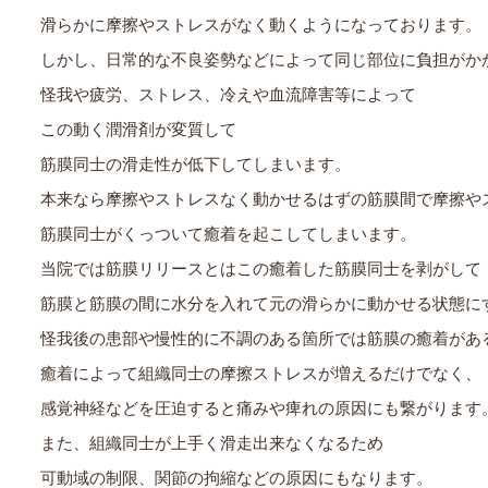
滑らかに摩擦やストレスがなく動くようになっております。
しかし、日常的な不良姿勢などによって同じ部位に負担がか
怪我や疲労、ストレス、冷えや血流障害等によって
この動く潤滑剤が変質して
筋膜同士の滑走性が低下してしまいます。
本来なら摩擦やストレスなく動かせるはずの筋膜間で摩擦や
筋膜同士がくっついて癒着を起こしてしまいます。
当院では筋膜リリースとはこの癒着した筋膜同士を剥がして
筋膜と筋膜の間に水分を入れて元の滑らかに動かせる状態に
怪我後の患部や慢性的に不調のある箇所では筋膜の癒着があ
癒着によって組織同士の摩擦ストレスが増えるだけでなく、
感覚神経などを圧迫すると痛みや痺れの原因にも繋がります
また、組織同士が上手く滑走出来なくなるため
可動域の制限、関節の拘縮などの原因にもなります。