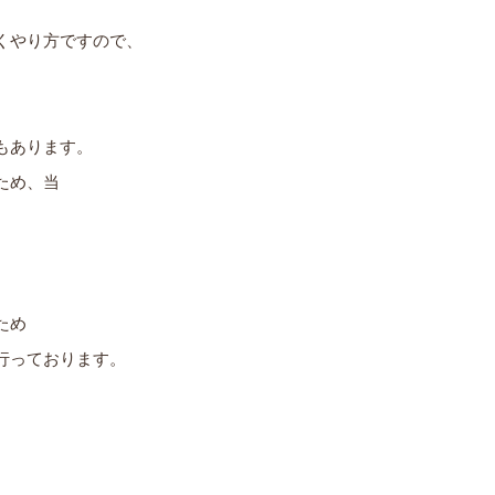
くやり方ですので、
もあります。
ため、当
ため
行っております。