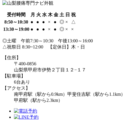
受付時間
月
火
水
木
金
土
日
祝
8:50～10:30
●
●
●
×
●
◎
×
△
13:30～19:00
●
●
●
×
●
◎
×
×
◎土曜 午前7:30～10:30 午後13:00～16:00
△祝祭日 8:30~12:00 【定休日】木・日
【住所】
〒400-0856
山梨県甲府市伊勢２丁目１２−１７
【駐車場】
6台あり
【アクセス】
南甲府駅（駅から0.9km）甲斐住吉駅（駅から1.1km）
甲府駅（駅から2.3km）